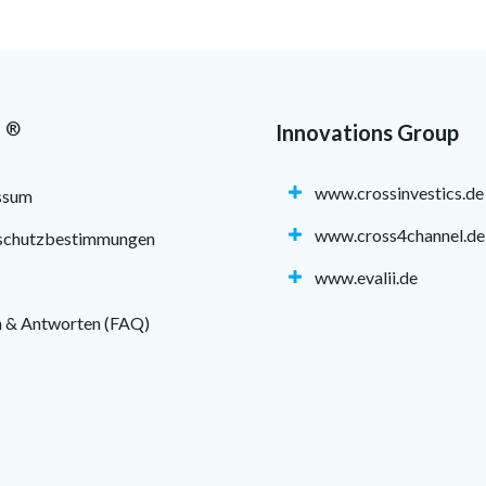
®
Innovations Group
a
www.crossinvestics.de
ssum
www.cross4channel.de
schutzbestimmungen
www.evalii.de
 & Antworten (FAQ)