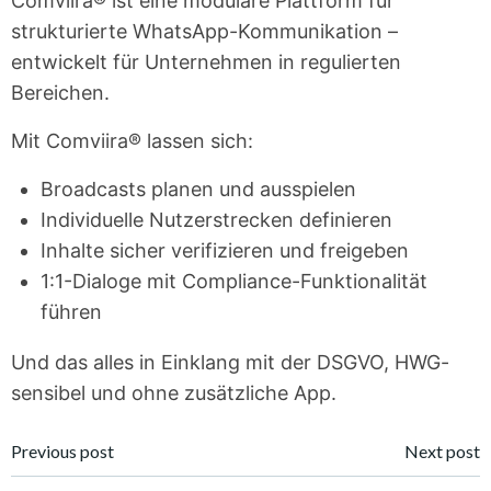
Comviira® ist eine modulare Plattform für
strukturierte WhatsApp-Kommunikation –
entwickelt für Unternehmen in regulierten
Bereichen.
Mit Comviira® lassen sich:
Broadcasts planen und ausspielen
Individuelle Nutzerstrecken definieren
Inhalte sicher verifizieren und freigeben
1:1-Dialoge mit Compliance-Funktionalität
führen
Und das alles in Einklang mit der DSGVO, HWG-
sensibel und ohne zusätzliche App.
Beitragsnavigation
Beitragsnavi
Previous post
Next post